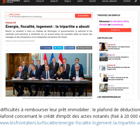
difficultés à rembourser leur prêt immobilier : le plafond de déducti
e plafond concernant le crédit d’impôt des actes notariés (fixé à 20 0
www.lesfrontaliers.lu/fiscalite/energie-fiscalite-logement-la-tripartite-